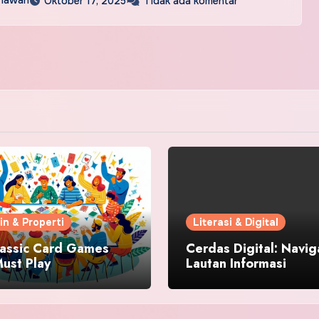
nawan
Oktober 17, 2025
Tidak ada komentar
in & Properti
Literasi & Digital
lassic Card Games
Cerdas Digital: Navig
ust Play
Lautan Informasi