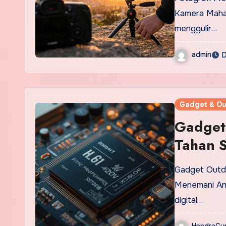
Kamera Mahal
menggulir…
admin
D
Gadget & Ou
Gadget 
Tahan 
Gadget Outdoor Tahan Cuaca: Elektronik Petualang yang Siap
Menemani And
digital…