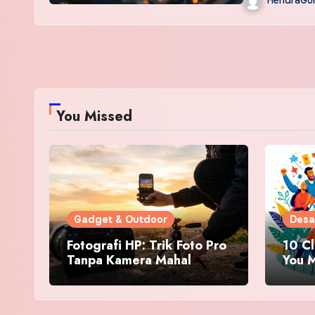
HendraGu
You Missed
Gadget & Outdoor
Desa
Fotografi HP: Trik Foto Pro
10 C
Tanpa Kamera Mahal
You M