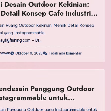
si Desain Outdoor Kekinian:
 Detail Konsep Cafe Industrial
nstagrammable
ial yang Instagrammable
yflyfishing.com – Di…
nawan
Oktober 9, 2025
Tidak ada komentar
endesain Panggung Outdoor
nstagrammable untuk
han dan Acara Spesial