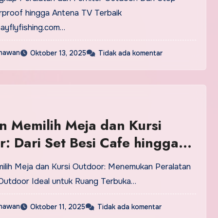
baik
proof hingga Antena TV Terbaik
yflyfishing.com…
nawan
Oktober 13, 2025
Tidak ada komentar
 Memilih Meja dan Kursi
: Dari Set Besi Cafe hingga
pat Praktis
 Outdoor Ideal untuk Ruang Terbuka…
nawan
Oktober 11, 2025
Tidak ada komentar