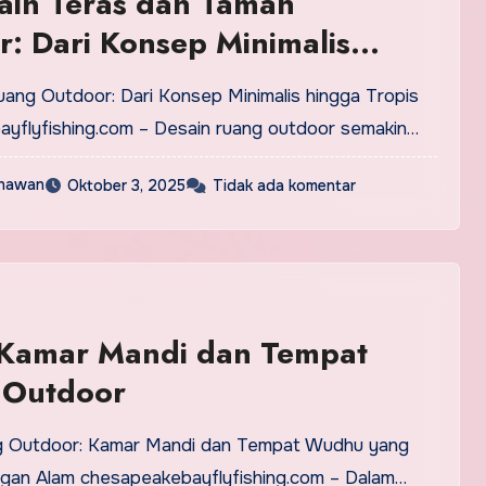
ain Teras dan Taman
: Dari Konsep Minimalis
Tropis
yflyfishing.com – Desain ruang outdoor semakin…
nawan
Oktober 3, 2025
Tidak ada komentar
 Kamar Mandi dan Tempat
Outdoor
gan Alam chesapeakebayflyfishing.com – Dalam…