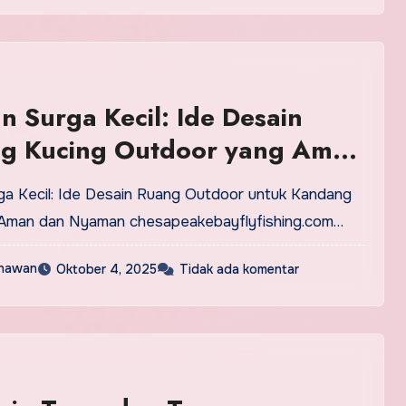
n Surga Kecil: Ide Desain
g Kucing Outdoor yang Aman
aman
 Aman dan Nyaman chesapeakebayflyfishing.com…
nawan
Oktober 4, 2025
Tidak ada komentar