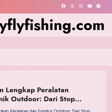
flyfishing.com
n Lengkap Peralatan
nik Outdoor: Dari Stop
 Waterproof hingga Antena