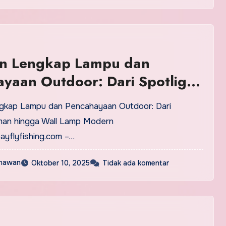
n Lengkap Lampu dan
yaan Outdoor: Dari Spotlight
hingga Wall Lamp Modern
man hingga Wall Lamp Modern
yflyfishing.com –…
nawan
Oktober 10, 2025
Tidak ada komentar