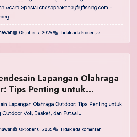
an Acara Spesial chesapeakebayflyfishing.com –
uang…
nawan
Oktober 7, 2025
Tidak ada komentar
endesain Lapangan Olahraga
: Tips Penting untuk
n Voli, Basket, dan Futsal
 Outdoor Voli, Basket, dan Futsal…
nawan
Oktober 6, 2025
Tidak ada komentar