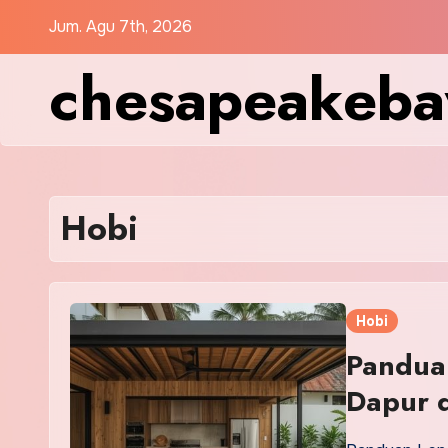
Skip
Jum. Agu 7th, 2026
to
chesapeakebay
content
Hobi
Hobi
Pandua
Dapur 
Impian,