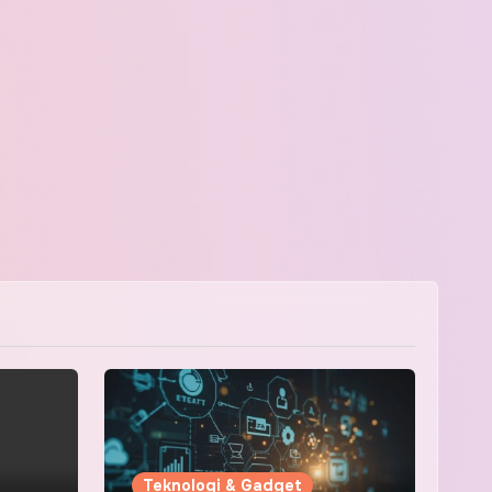
Teknologi & Gadget