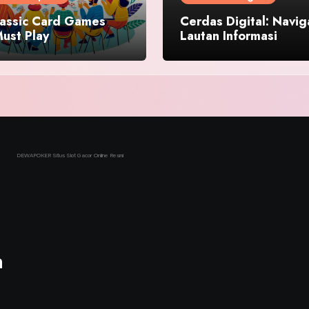
lassic Card Games
Cerdas Digital: Navig
ust Play
Lautan Informasi
DEWAPOKER Situs Slot Gacor Online Resmi
m