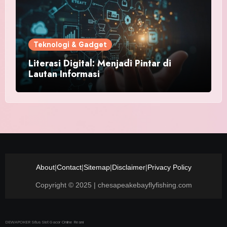
Teknologi & Gadget
Literasi Digital: Menjadi Pintar di
Lautan Informasi
About
|
Contact
|
Sitemap
|
Disclaimer
|
Privacy Policy
Copyright © 2025 | chesapeakebayflyfishing.com
DEWAPOKER Situs Slot Gacor Online Resmi