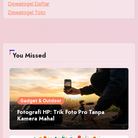
Dewatogel Daftar
Dewatogel Toto
You Missed
Gadget & Outdoor
Fotografi HP: Trik Foto Pro Tanpa
Kamera Mahal