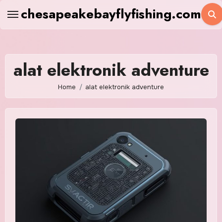
Skip
chesapeakebayflyfishing.com
to
content
alat elektronik adventure
Home
alat elektronik adventure