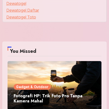
Dewatogel
Dewatogel Daftar
Dewatogel Toto
You Missed
Gadget & Outdoor
Fotografi HP: Trik Foto Pro Tanpa
Kamera Mahal