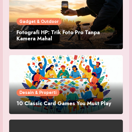
Gadget & Outdoor
Fotografi HP: Trik Foto Pro Tanpa
Kamera Mahal
Desain & Properti
10 Classic Card Games You Must Play