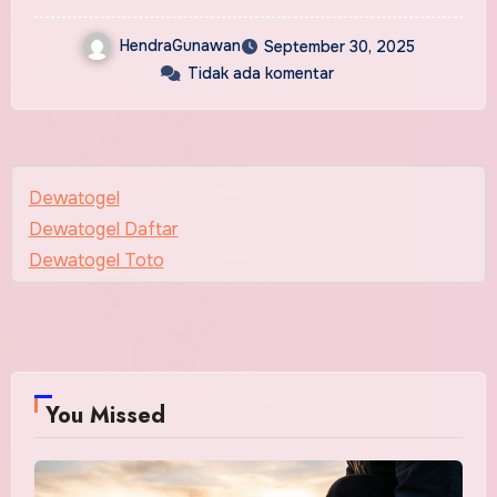
HendraGunawan
September 30, 2025
Tidak ada komentar
Dewatogel
Dewatogel Daftar
Dewatogel Toto
You Missed