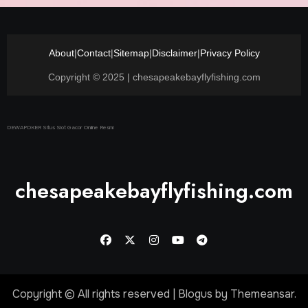
About
|
Contact
|
Sitemap
|
Disclaimer
|
Privacy Policy
Copyright © 2025 | chesapeakebayflyfishing.com
DEWAPOKER Situs Slot Gacor Online Resmi
chesapeakebayflyfishing.com
Copyright © All rights reserved
|
Blogus
by
Themeansar
.