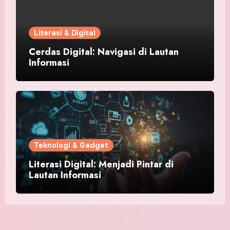
Literasi & Digital
Cerdas Digital: Navigasi di Lautan
Informasi
Teknologi & Gadget
Literasi Digital: Menjadi Pintar di
Lautan Informasi