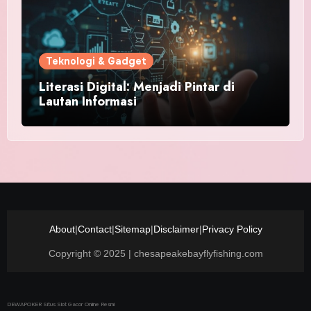
Teknologi & Gadget
Literasi Digital: Menjadi Pintar di
Lautan Informasi
About
|
Contact
|
Sitemap
|
Disclaimer
|
Privacy Policy
Copyright © 2025 | chesapeakebayflyfishing.com
DEWAPOKER Situs Slot Gacor Online Resmi