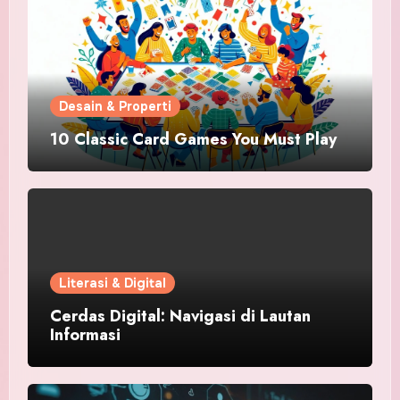
Desain & Properti
10 Classic Card Games You Must Play
Literasi & Digital
Cerdas Digital: Navigasi di Lautan
Informasi