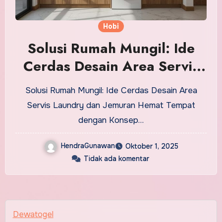
Hobi
Solusi Rumah Mungil: Ide
Cerdas Desain Area Servis
Laundry dan Jemuran Hemat
Solusi Rumah Mungil: Ide Cerdas Desain Area
Tempat
Servis Laundry dan Jemuran Hemat Tempat
dengan Konsep…
HendraGunawan
Oktober 1, 2025
Tidak ada komentar
Dewatogel