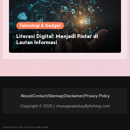
Teknologi & Gadget
Literasi Digital: Menjadi Pintar di
Lautan Informasi
About
|
Contact
|
Sitemap
|
Disclaimer
|
Privacy Policy
Copyright © 2025 | chesapeakebayflyfishing.com
DEWAPOKER Situs Slot Gacor Online Resmi