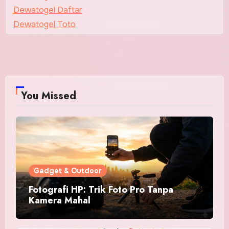
Dewatogel Daftar
Dewatogel Toto
You Missed
Gadget & Outdoor
Fotografi HP: Trik Foto Pro Tanpa
Kamera Mahal