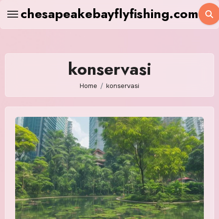
Skip
chesapeakebayflyfishing.com
to
content
konservasi
Home
konservasi