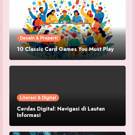
Desain & Properti
10 Classic Card Games You Must Play
Literasi & Digital
Cerdas Digital: Navigasi di Lautan
Informasi