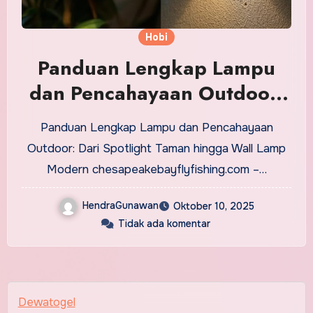
Hobi
Panduan Lengkap Lampu
dan Pencahayaan Outdoor:
Dari Spotlight Taman hingga
Panduan Lengkap Lampu dan Pencahayaan
Wall Lamp Modern
Outdoor: Dari Spotlight Taman hingga Wall Lamp
Modern chesapeakebayflyfishing.com –…
HendraGunawan
Oktober 10, 2025
Tidak ada komentar
Dewatogel