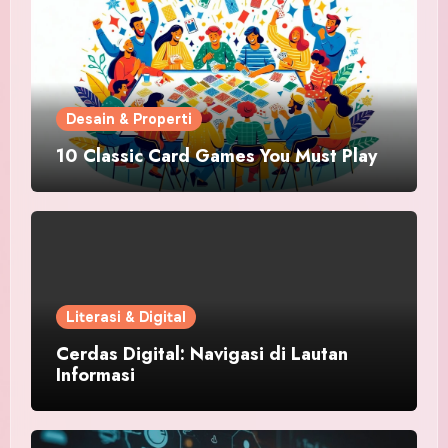
Desain & Properti
10 Classic Card Games You Must Play
Literasi & Digital
Cerdas Digital: Navigasi di Lautan
Informasi