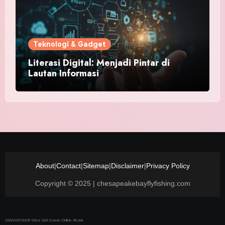
Teknologi & Gadget
Literasi Digital: Menjadi Pintar di
Lautan Informasi
About
|
Contact
|
Sitemap
|
Disclaimer
|
Privacy Policy
Copyright © 2025 | chesapeakebayflyfishing.com
DEWAPOKER Situs Slot Gacor Online Resmi