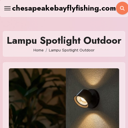
Skip
chesapeakebayflyfishing.com
to
content
Lampu Spotlight Outdoor
Home
Lampu Spotlight Outdoor