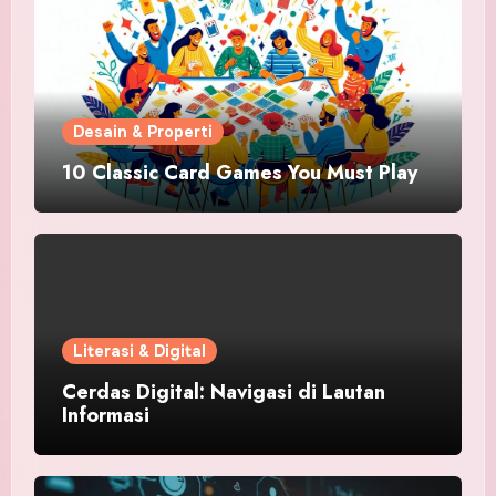
Desain & Properti
10 Classic Card Games You Must Play
Literasi & Digital
Cerdas Digital: Navigasi di Lautan
Informasi