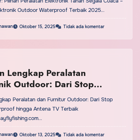
ektronik Outdoor Waterproof Terbaik 2025…
nawan
Oktober 15, 2025
Tidak ada komentar
n Lengkap Peralatan
nik Outdoor: Dari Stop
 Waterproof hingga Antena
baik
proof hingga Antena TV Terbaik
yflyfishing.com…
nawan
Oktober 13, 2025
Tidak ada komentar