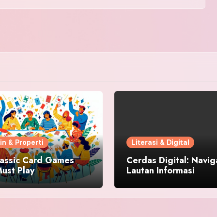
in & Properti
Literasi & Digital
lassic Card Games
Cerdas Digital: Navig
ust Play
Lautan Informasi