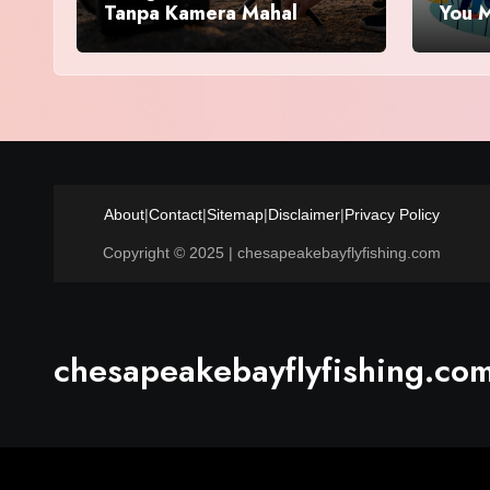
Tanpa Kamera Mahal
You M
About
|
Contact
|
Sitemap
|
Disclaimer
|
Privacy Policy
Copyright © 2025 | chesapeakebayflyfishing.com
chesapeakebayflyfishing.co