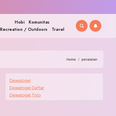
Hobi
Komunitas
Recreation / Outdoors
Travel
Home
peralatan
Dewatogel
Dewatogel Daftar
Dewatogel Toto