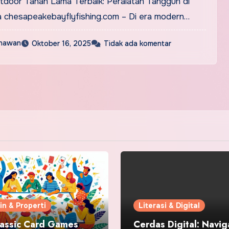
 chesapeakebayflyfishing.com – Di era modern…
nawan
Oktober 16, 2025
Tidak ada komentar
in & Properti
Literasi & Digital
lassic Card Games
Cerdas Digital: Navig