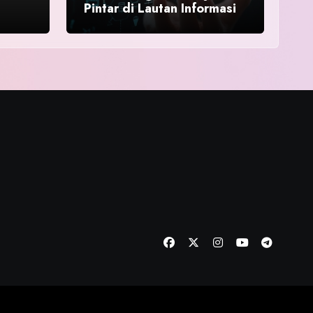
Pintar di Lautan Informasi