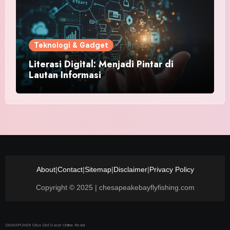
Teknologi & Gadget
Literasi Digital: Menjadi Pintar di
Lautan Informasi
About
|
Contact
|
Sitemap
|
Disclaimer
|
Privacy Policy
Copyright © 2025 | chesapeakebayflyfishing.com
DEWAPOKER Situs Slot Gacor Online Resmi