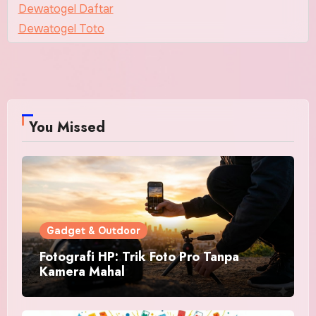
Dewatogel Daftar
Dewatogel Toto
You Missed
Gadget & Outdoor
Fotografi HP: Trik Foto Pro Tanpa
Kamera Mahal