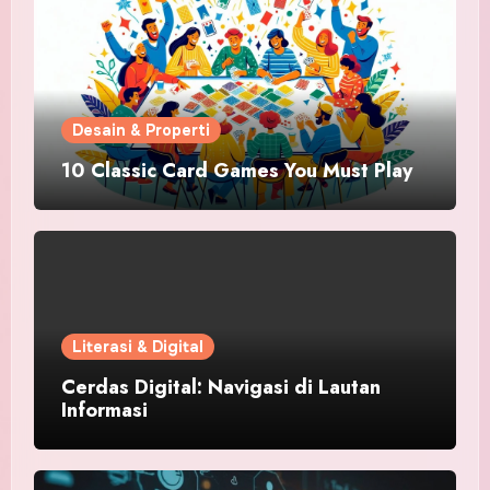
Desain & Properti
10 Classic Card Games You Must Play
Literasi & Digital
Cerdas Digital: Navigasi di Lautan
Informasi