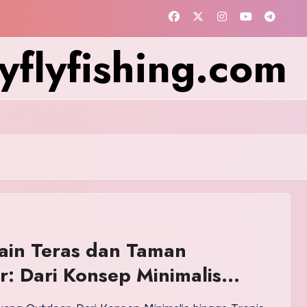
flyfishing.com
ain Teras dan Taman
: Dari Konsep Minimalis
Tropis