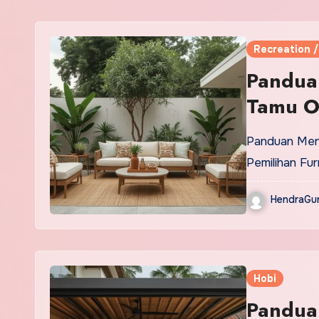
Recreation 
Pandua
Tamu Ou
Furnitu
Panduan Menciptakan Desain Ruang Tamu Outdoor Impian: Dari
Pemilihan Fu
HendraGu
Hobi
Pandua