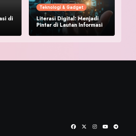
Teknologi & Gadget
asi di
Literasi Digital: Menjadi
Pintar di Lautan Informasi