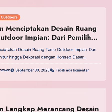
/ Outdoors
n Menciptakan Desain Ruang
tdoor Impian: Dari Pemilihan
r hingga Dekorasi
rnitur hingga Dekorasi dengan Konsep Dasar…
nawan
September 30, 2025
Tidak ada komentar
n Lengkap Merancang Desain