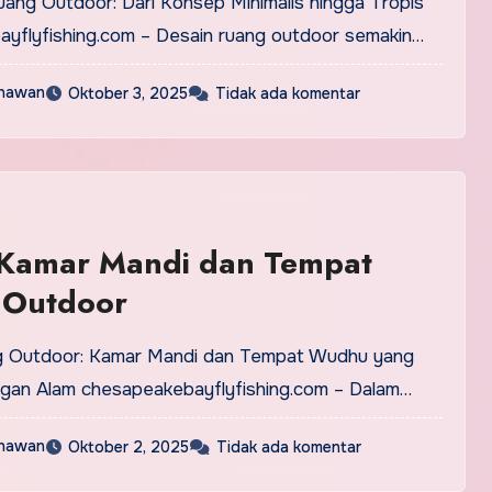
yflyfishing.com – Desain ruang outdoor semakin…
nawan
Oktober 3, 2025
Tidak ada komentar
 Kamar Mandi dan Tempat
Outdoor
gan Alam chesapeakebayflyfishing.com – Dalam…
nawan
Oktober 2, 2025
Tidak ada komentar