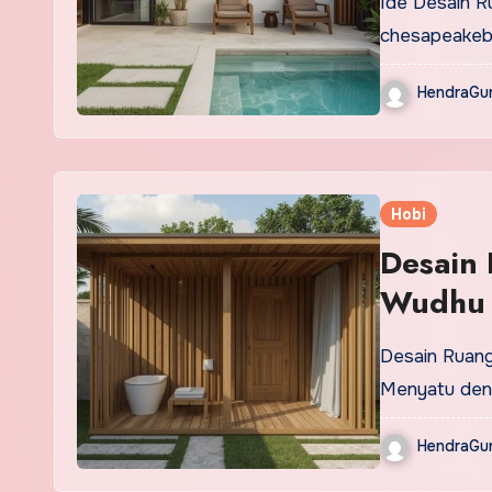
Ide Desain Ruang Outdoor: Dari Konsep Minimalis hingga Tropis
chesapeakeba
HendraGu
Hobi
Desain
Wudhu 
Desain Ruang Outdoor: Kamar Mandi dan Tempat Wudhu yang
Menyatu den
HendraGu