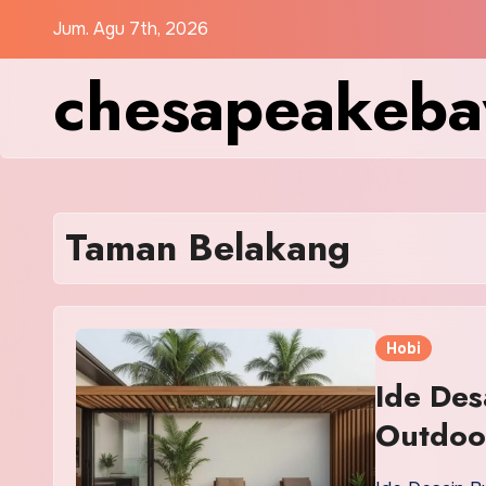
Skip
Jum. Agu 7th, 2026
to
chesapeakebay
content
Taman Belakang
Hobi
Ide Des
Outdoor
hingga 