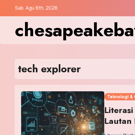
Skip
Sab. Agu 8th, 2026
to
chesapeakebay
content
tech explorer
Teknologi &
Literasi
Lautan 