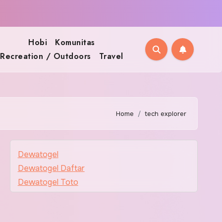
Hobi
Komunitas
Recreation / Outdoors
Travel
Home
tech explorer
Dewatogel
Dewatogel Daftar
Dewatogel Toto