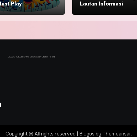
ust Play
Lautan Informasi
DEWAPOKER Situs Slot Gacor Online Resmi
m
Copyright © All rights reserved
|
Blogus
by
Themeansar
.