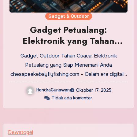
Gadget & Outdoor
Gadget Petualang:
Elektronik yang Tahan
Segala Cuaca
Gadget Outdoor Tahan Cuaca: Elektronik
Petualang yang Siap Menemani Anda
chesapeakebayflyfishing.com – Dalam era digital…
HendraGunawan
Oktober 17, 2025
Tidak ada komentar
Dewatogel