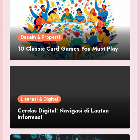
Desain & Properti
10 Classic Card Games You Must Play
Literasi & Digital
Cerdas Digital: Navigasi di Lautan
Informasi