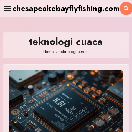
Skip
chesapeakebayflyfishing.com
to
content
teknologi cuaca
Home
teknologi cuaca