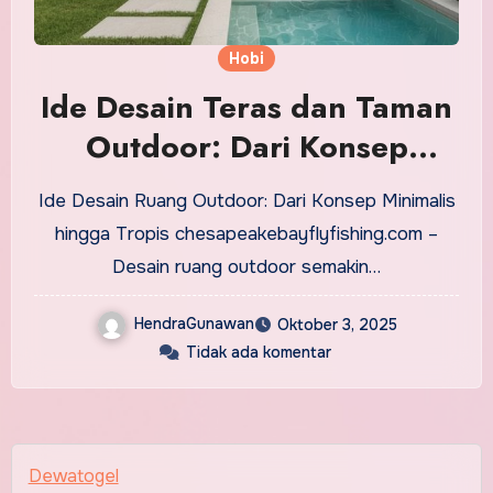
Hobi
Ide Desain Teras dan Taman
Outdoor: Dari Konsep
Minimalis hingga Tropis
Ide Desain Ruang Outdoor: Dari Konsep Minimalis
hingga Tropis chesapeakebayflyfishing.com –
Desain ruang outdoor semakin…
HendraGunawan
Oktober 3, 2025
Tidak ada komentar
Dewatogel