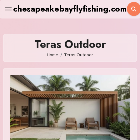
Skip
chesapeakebayflyfishing.com
to
content
Teras Outdoor
Home
Teras Outdoor