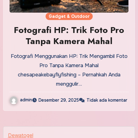
Gadget & Outdoor
Fotografi HP: Trik Foto Pro
Tanpa Kamera Mahal
Fotografi Menggunakan HP: Trik Mengambil Foto
Pro Tanpa Kamera Mahal
chesapeakebayflyfishing – Pernahkah Anda
menggulir…
admin
Desember 29, 2025
Tidak ada komentar
Dewatogel