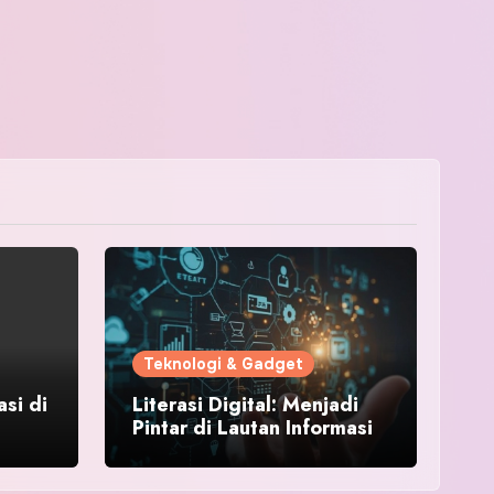
Teknologi & Gadget
asi di
Literasi Digital: Menjadi
Pintar di Lautan Informasi