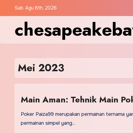
Skip
Sab. Agu 8th, 2026
to
chesapeakebay
content
Mei 2023
Main Aman: Tehnik Main Pok
Poker Paiza99 merupakan permainan ternama yang bisa dicicip oleh siapapun. Ini merupakan
permainan simpel yang…