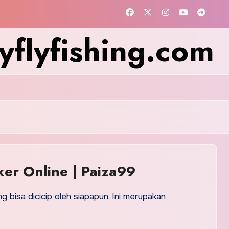
flyfishing.com
er Online | Paiza99