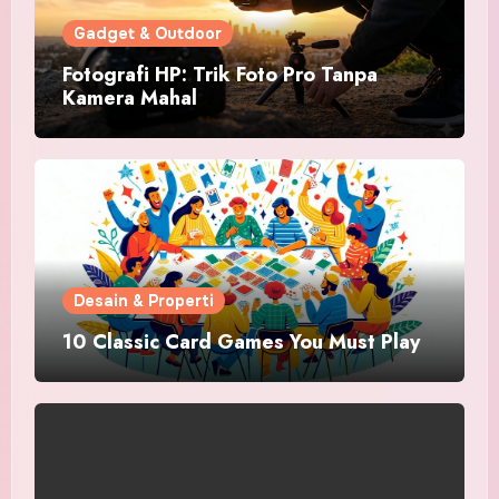
Gadget & Outdoor
Fotografi HP: Trik Foto Pro Tanpa
Kamera Mahal
Desain & Properti
10 Classic Card Games You Must Play