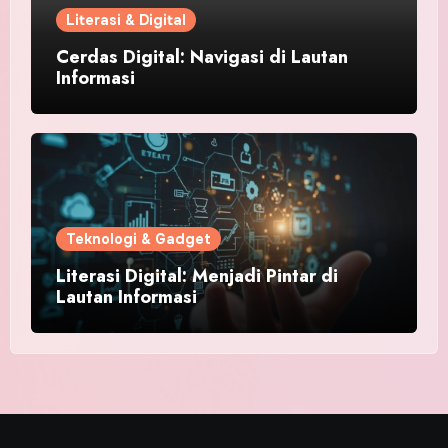
Literasi & Digital
Cerdas Digital: Navigasi di Lautan
Informasi
Teknologi & Gadget
Literasi Digital: Menjadi Pintar di
Lautan Informasi