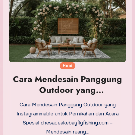
Hobi
Cara Mendesain Panggung
Outdoor yang
Instagrammable untuk
Cara Mendesain Panggung Outdoor yang
Pernikahan dan Acara
Instagrammable untuk Pernikahan dan Acara
Spesial
Spesial chesapeakebayflyfishing.com –
Mendesain ruang…