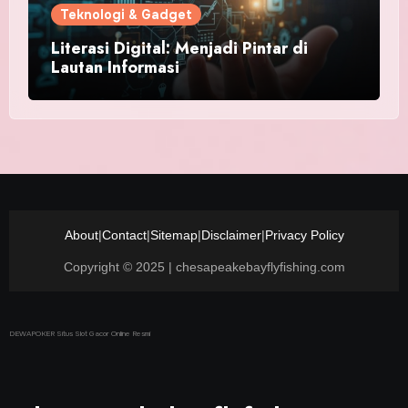
Teknologi & Gadget
Literasi Digital: Menjadi Pintar di
Lautan Informasi
About
|
Contact
|
Sitemap
|
Disclaimer
|
Privacy Policy
Copyright © 2025 | chesapeakebayflyfishing.com
DEWAPOKER Situs Slot Gacor Online Resmi