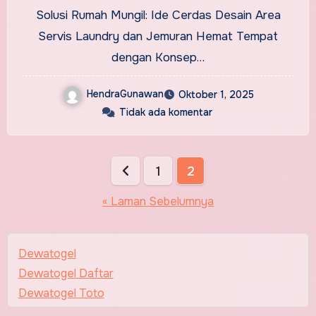
Laundry dan Jemuran Hemat
Solusi Rumah Mungil: Ide Cerdas Desain Area
Tempat
Servis Laundry dan Jemuran Hemat Tempat
dengan Konsep…
HendraGunawan
Oktober 1, 2025
Tidak ada komentar
Paginasi
1
2
pos
« Laman Sebelumnya
Dewatogel
Dewatogel Daftar
Dewatogel Toto