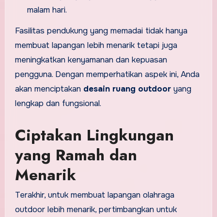
malam hari.
Fasilitas pendukung yang memadai tidak hanya
membuat lapangan lebih menarik tetapi juga
meningkatkan kenyamanan dan kepuasan
pengguna. Dengan memperhatikan aspek ini, Anda
akan menciptakan
desain ruang outdoor
yang
lengkap dan fungsional.
Ciptakan Lingkungan
yang Ramah dan
Menarik
Terakhir, untuk membuat lapangan olahraga
outdoor lebih menarik, pertimbangkan untuk