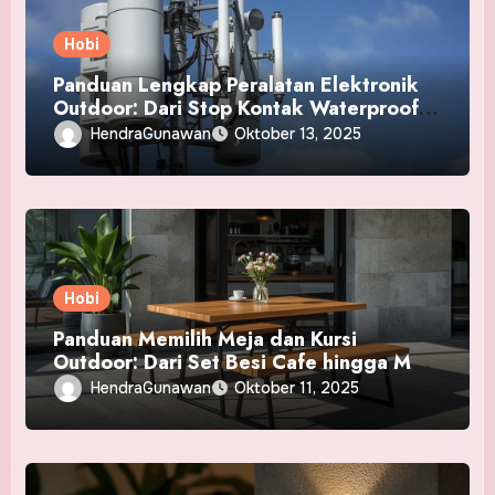
Hobi
Panduan Lengkap Peralatan Elektronik
Outdoor: Dari Stop Kontak Waterproof
hingga Antena TV Terbaik
HendraGunawan
Oktober 13, 2025
Hobi
Panduan Memilih Meja dan Kursi
Outdoor: Dari Set Besi Cafe hingga Meja
Lipat Praktis
HendraGunawan
Oktober 11, 2025