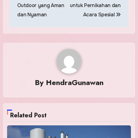
Outdoor yang Aman
untuk Pernikahan dan
dan Nyaman
Acara Spesial
By
HendraGunawan
Related Post