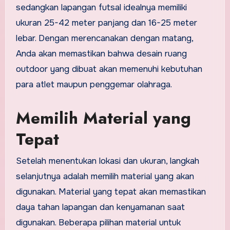
sedangkan lapangan futsal idealnya memiliki
ukuran 25-42 meter panjang dan 16-25 meter
lebar. Dengan merencanakan dengan matang,
Anda akan memastikan bahwa desain ruang
outdoor yang dibuat akan memenuhi kebutuhan
para atlet maupun penggemar olahraga.
Memilih Material yang
Tepat
Setelah menentukan lokasi dan ukuran, langkah
selanjutnya adalah memilih material yang akan
digunakan. Material yang tepat akan memastikan
daya tahan lapangan dan kenyamanan saat
digunakan. Beberapa pilihan material untuk