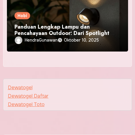
Hobi
Panduan Lengkap Lampu dan
Pencahayaan Outdoor: Dari Spotlight
Taman hingga Wall Lamp Modern
HendraGunawan
Oktober 10, 2025
Dewatogel
Dewatogel Daftar
Dewatogel Toto