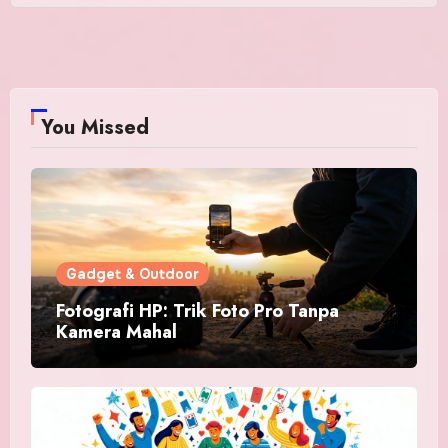
You Missed
Gadget & Outdoor
Fotografi HP: Trik Foto Pro Tanpa
Kamera Mahal