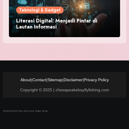
Teknologi & Gadget
Literasi Digital: Menjadi Pintar di
Lautan Informasi
About
|
Contact
|
Sitemap
|
Disclaimer
|
Privacy Policy
Copyright © 2025 | chesapeakebayflyfishing.com
DEWAPOKER Situs Slot Gacor Online Resmi