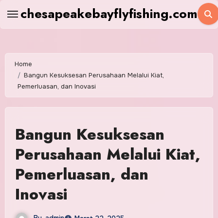
Skip
chesapeakebayflyfishing.com
to
content
Home
Bangun Kesuksesan Perusahaan Melalui Kiat,
Pemerluasan, dan Inovasi
Bangun Kesuksesan
Perusahaan Melalui Kiat,
Pemerluasan, dan
Inovasi
By
admin