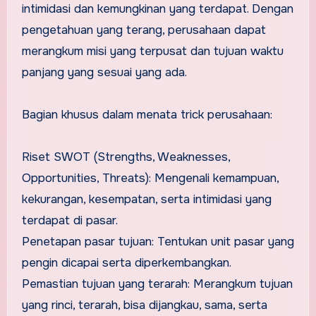
intimidasi dan kemungkinan yang terdapat. Dengan
pengetahuan yang terang, perusahaan dapat
merangkum misi yang terpusat dan tujuan waktu
panjang yang sesuai yang ada.
Bagian khusus dalam menata trick perusahaan:
Riset SWOT (Strengths, Weaknesses,
Opportunities, Threats): Mengenali kemampuan,
kekurangan, kesempatan, serta intimidasi yang
terdapat di pasar.
Penetapan pasar tujuan: Tentukan unit pasar yang
pengin dicapai serta diperkembangkan.
Pemastian tujuan yang terarah: Merangkum tujuan
yang rinci, terarah, bisa dijangkau, sama, serta