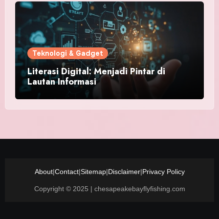
Teknologi & Gadget
Literasi Digital: Menjadi Pintar di
Lautan Informasi
About
|
Contact
|
Sitemap
|
Disclaimer
|
Privacy Policy
Copyright © 2025 | chesapeakebayflyfishing.com