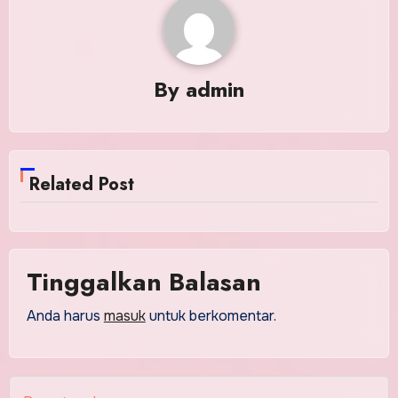
By
admin
Related Post
Tinggalkan Balasan
Anda harus
masuk
untuk berkomentar.