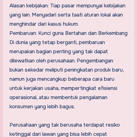
Alasan kebijakan: Tiap pasar mempunyai kebijakan
yang lain. Menyadari serta taati aturan lokal akan
menghindar dari kasus hukum.
Pembaruan: Kunci guna Bertahan dan Berkembang
Di dunia yang tetap berganti, pembaruan
merupakan bagian penting yang tak dapat
dilewatkan oleh perusahaan. Pengembangan
bukan sekedar meliputi peningkatan produk baru,
namun juga mencangkup beberapa cara baru
untuk kerjakan usaha, mempertingkat efisiensi
operasional, atau membentuk pengalaman
konsumen yang lebih bagus.
Perusahaan yang tak berusaha terdapat resiko
ketinggal dari lawan yang bisa lebih cepat