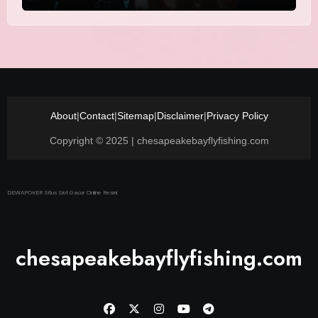
About
|
Contact
|
Sitemap
|
Disclaimer
|
Privacy Policy
Copyright © 2025 | chesapeakebayflyfishing.com
DEWAPOKER Situs Slot Gacor Online Resmi
chesapeakebayflyfishing.com