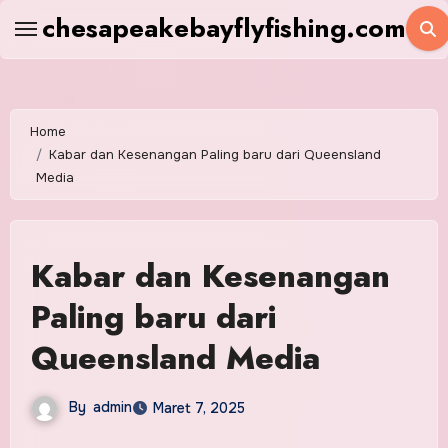
Skip
chesapeakebayflyfishing.com
to
content
Home
Kabar dan Kesenangan Paling baru dari Queensland
Media
Kabar dan Kesenangan
Paling baru dari
Queensland Media
By
admin
Maret 7, 2025