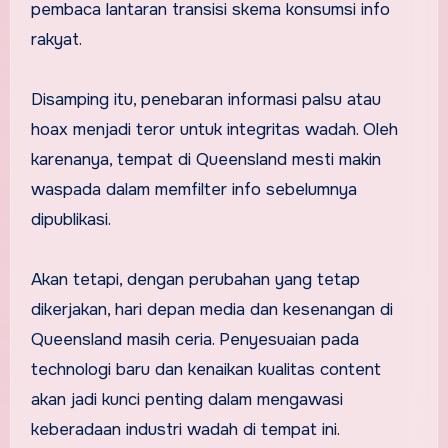
pembaca lantaran transisi skema konsumsi info
rakyat.
Disamping itu, penebaran informasi palsu atau
hoax menjadi teror untuk integritas wadah. Oleh
karenanya, tempat di Queensland mesti makin
waspada dalam memfilter info sebelumnya
dipublikasi.
Akan tetapi, dengan perubahan yang tetap
dikerjakan, hari depan media dan kesenangan di
Queensland masih ceria. Penyesuaian pada
technologi baru dan kenaikan kualitas content
akan jadi kunci penting dalam mengawasi
keberadaan industri wadah di tempat ini.