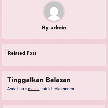
By
admin
Related Post
Tinggalkan Balasan
Anda harus
masuk
untuk berkomentar.