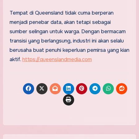
Tempat di Queensland tidak cuma berperan
menjadi penebar data, akan tetapi sebagai
sumber selingan untuk warga. Dengan bermacam
transisi yang berlangsung, industri ini akan selalu
berusaha buat penuhi keperluan pemirsa yang kian
aktif.
https://queenslandmedia.com