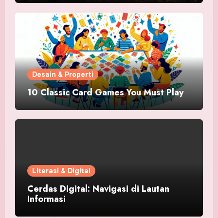
Desain & Properti
10 Classic Card Games You Must Play
Literasi & Digital
Cerdas Digital: Navigasi di Lautan
Informasi