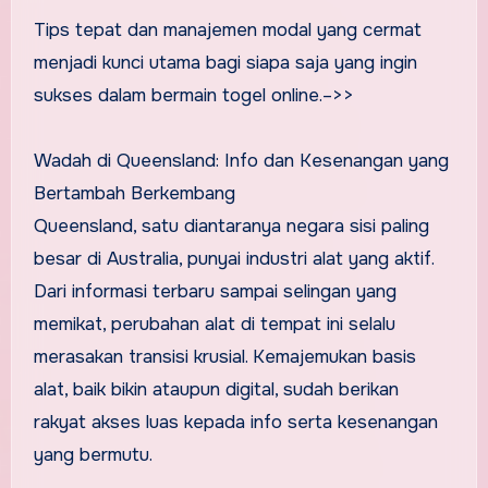
Tips tepat dan manajemen modal yang cermat
menjadi kunci utama bagi siapa saja yang ingin
sukses dalam bermain togel online.–>>
Wadah di Queensland: Info dan Kesenangan yang
Bertambah Berkembang
Queensland, satu diantaranya negara sisi paling
besar di Australia, punyai industri alat yang aktif.
Dari informasi terbaru sampai selingan yang
memikat, perubahan alat di tempat ini selalu
merasakan transisi krusial. Kemajemukan basis
alat, baik bikin ataupun digital, sudah berikan
rakyat akses luas kepada info serta kesenangan
yang bermutu.