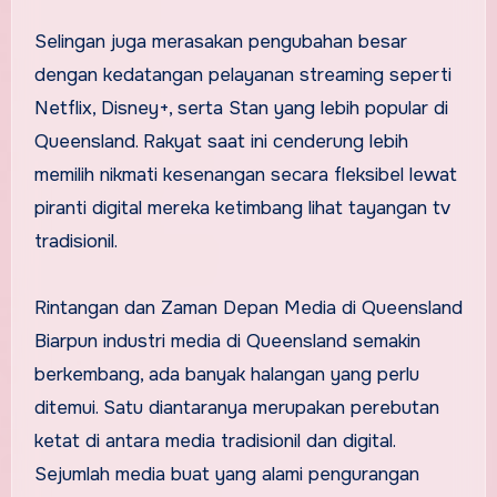
Selingan juga merasakan pengubahan besar
dengan kedatangan pelayanan streaming seperti
Netflix, Disney+, serta Stan yang lebih popular di
Queensland. Rakyat saat ini cenderung lebih
memilih nikmati kesenangan secara fleksibel lewat
piranti digital mereka ketimbang lihat tayangan tv
tradisionil.
Rintangan dan Zaman Depan Media di Queensland
Biarpun industri media di Queensland semakin
berkembang, ada banyak halangan yang perlu
ditemui. Satu diantaranya merupakan perebutan
ketat di antara media tradisionil dan digital.
Sejumlah media buat yang alami pengurangan