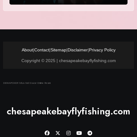
About
|
Contact
|
Sitemap
|
Disclaimer
|
Privacy Policy
Copyright © 2025 | chesapeakebayflyfishing.com
DEWAPOKER Situs Slot Gacor Online Resmi
chesapeakebayflyfishing.com