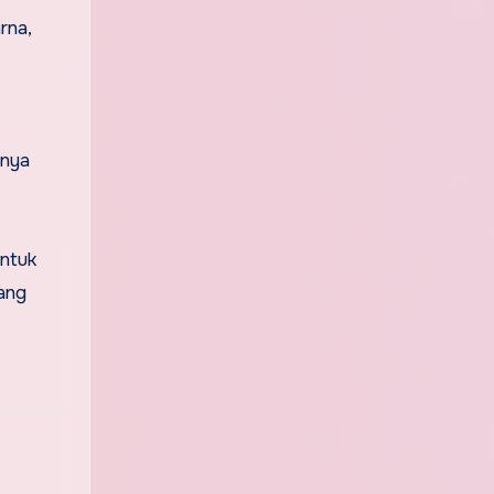
rna,
inya
untuk
ang