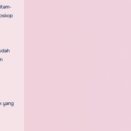
hitam-
ioskop
mudah
an
ik yang