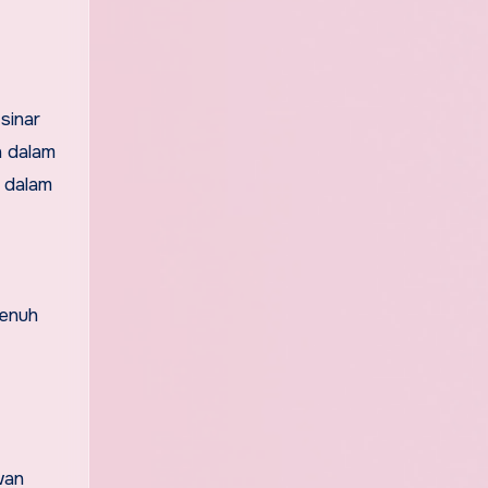
sinar
n dalam
h dalam
penuh
wan