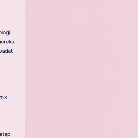
ologi
mereka.
 padat
mik
tetap