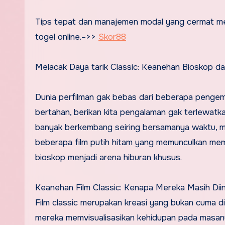
Tips tepat dan manajemen modal yang cermat menjadi kunci utama bagi siapa saja yang ingin sukses dalam bermain
togel online.–>>
Skor88
Melacak Daya tarik Classic: Keanehan Bioskop d
Dunia perfilman gak bebas dari beberapa pengemb
bertahan, berikan kita pengalaman gak terlewatkan
banyak berkembang seiring bersamanya waktu, m
beberapa film putih hitam yang memunculkan mem
bioskop menjadi arena hiburan khusus.
Keanehan Film Classic: Kenapa Mereka Masih Dii
Film classic merupakan kreasi yang bukan cuma di
mereka memvisualisasikan kehidupan pada masanya