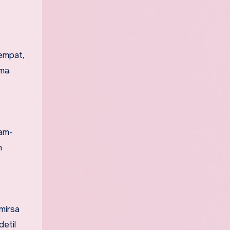
empat,
ma.
tam-
h
mirsa
detil