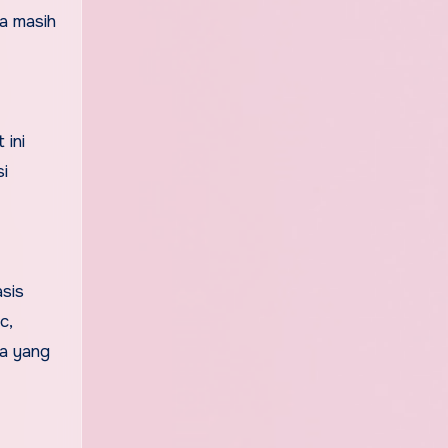
ta masih
 ini
si
asis
c,
ra yang