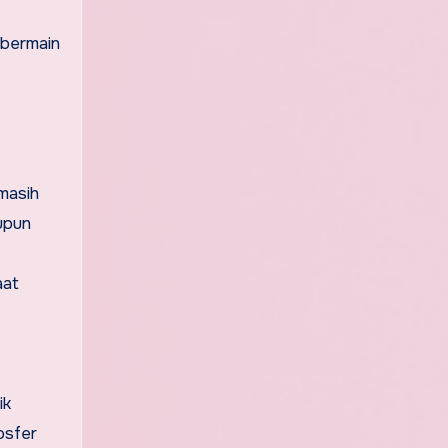
masih
aupun
aat
ik
osfer