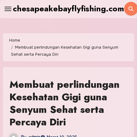
Skip
chesapeakebayflyfishing.com
to
content
Home
Membuat perlindungan Kesehatan Gigi guna Senyum
Sehat serta Percaya Diri
Membuat perlindungan
Kesehatan Gigi guna
Senyum Sehat serta
Percaya Diri
By
admin