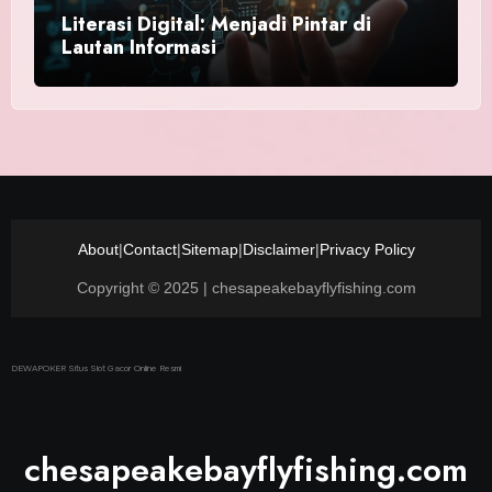
Literasi Digital: Menjadi Pintar di
Lautan Informasi
About
|
Contact
|
Sitemap
|
Disclaimer
|
Privacy Policy
Copyright © 2025 | chesapeakebayflyfishing.com
DEWAPOKER Situs Slot Gacor Online Resmi
chesapeakebayflyfishing.com