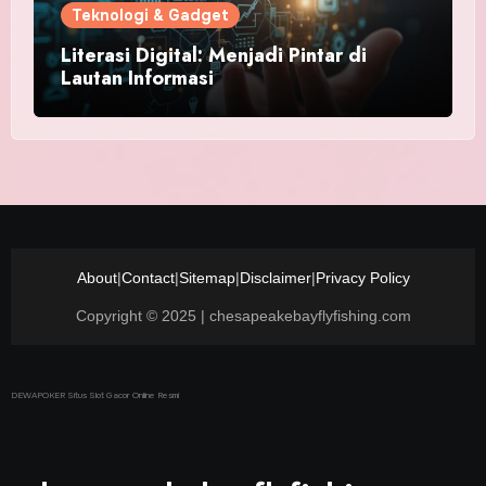
Teknologi & Gadget
Literasi Digital: Menjadi Pintar di
Lautan Informasi
About
|
Contact
|
Sitemap
|
Disclaimer
|
Privacy Policy
Copyright © 2025 | chesapeakebayflyfishing.com
DEWAPOKER Situs Slot Gacor Online Resmi