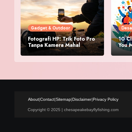
Gadget & Outdoor
Desa
Fotografi HP: Trik Foto Pro
10 C
Tanpa Kamera Mahal
You M
About
|
Contact
|
Sitemap
|
Disclaimer
|
Privacy Policy
Copyright © 2025 | chesapeakebayflyfishing.com