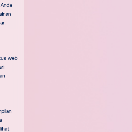
i Anda
ainan
ar,
itus web
ri
kan
pilan
a
ihat