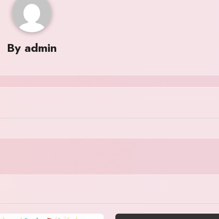
By
admin