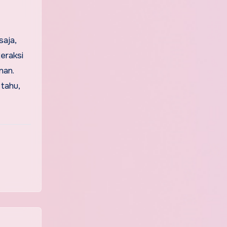
saja,
eraksi
nan.
 tahu,