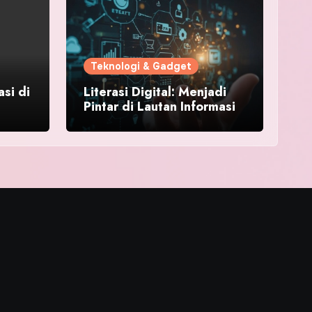
Teknologi & Gadget
asi di
Literasi Digital: Menjadi
Pintar di Lautan Informasi