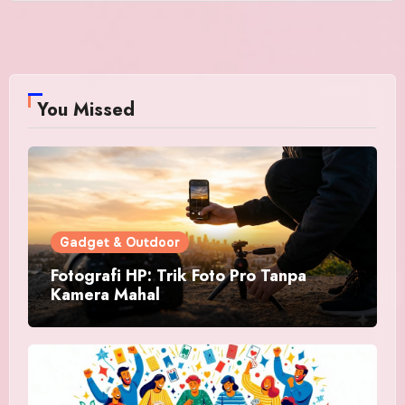
You Missed
Gadget & Outdoor
Fotografi HP: Trik Foto Pro Tanpa
Kamera Mahal