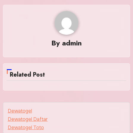
By
admin
Related Post
Dewatogel
Dewatogel Daftar
Dewatogel Toto