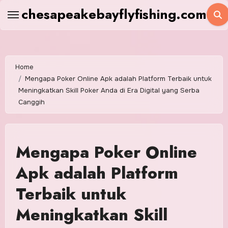
Skip
chesapeakebayflyfishing.com
to
content
Home
Mengapa Poker Online Apk adalah Platform Terbaik untuk
Meningkatkan Skill Poker Anda di Era Digital yang Serba
Canggih
Mengapa Poker Online
Apk adalah Platform
Terbaik untuk
Meningkatkan Skill