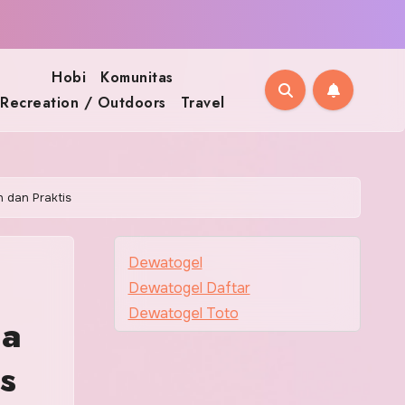
Hobi
Komunitas
Recreation / Outdoors
Travel
 dan Praktis
Dewatogel
Dewatogel Daftar
Dewatogel Toto
da
s