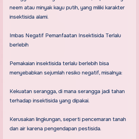
neem atau minyak kayu putih, yang miliki karakter
insektisida alami.
Imbas Negatif Pemanfaatan Insektisida Terlalu
berlebih
Pemakaian insektisida terlalu berlebih bisa
menyebabkan sejumlah resiko negatif, misalnya:
Kekuatan serangga, di mana serangga jadi tahan
terhadap insektisida yang dipakai.
Kerusakan lingkungan, seperti pencemaran tanah
dan air karena pengendapan pestisida.