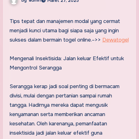
Maret 27, 2025
Tips tepat dan manajemen modal yang cermat
menjadi kunci utama bagi siapa saja yang ingin
sukses dalam bermain togel online.–>>
Dewatogel
Mengenali Insektisida: Jalan keluar Efektif untuk
Mengontrol Serangga
Serangga kerap jadi soal penting di bermacam
divisi, mulai dengan pertanian sampai rumah
tangga. Hadirnya mereka dapat mengusik
kenyamanan serta memberikan ancaman
kesehatan. Oleh karenanya, pemanfaatan
insektisida jadi jalan keluar efektif guna