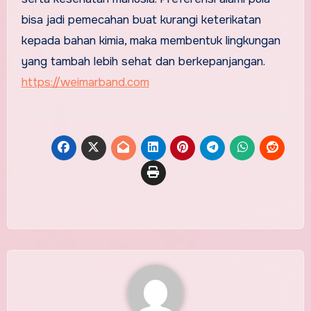
bisa jadi pemecahan buat kurangi keterikatan
kepada bahan kimia, maka membentuk lingkungan
yang tambah lebih sehat dan berkepanjangan.
https://weimarband.com