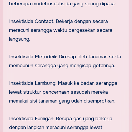
beberapa model insektisida yang sering dipakai:
Insektisida Contact: Bekerja dengan secara
meracuni serangga waktu bergesekan secara
langsung.
Insektisida Metodeik: Diresap oleh tanaman serta
membunuh serangga yang mengisap getahnya.
Insektisida Lambung: Masuk ke badan serangga
lewat struktur pencernaan sesudah mereka
memakai sisi tanaman yang udah disemprotkan.
Insektisida Fumigan: Berupa gas yang bekerja
dengan langkah meracuni serangga lewat