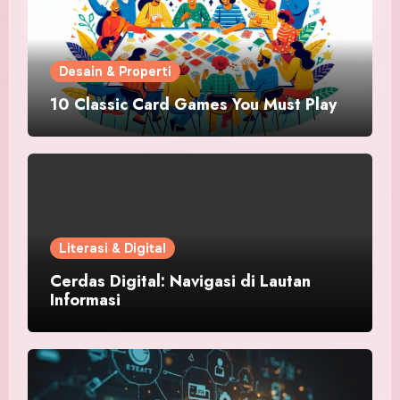
Desain & Properti
10 Classic Card Games You Must Play
Literasi & Digital
Cerdas Digital: Navigasi di Lautan
Informasi