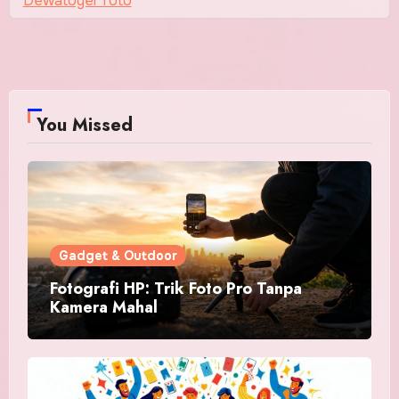
Dewatogel Toto
You Missed
Gadget & Outdoor
Fotografi HP: Trik Foto Pro Tanpa
Kamera Mahal