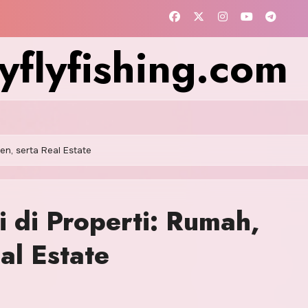
flyfishing.com
en, serta Real Estate
 di Properti: Rumah,
al Estate