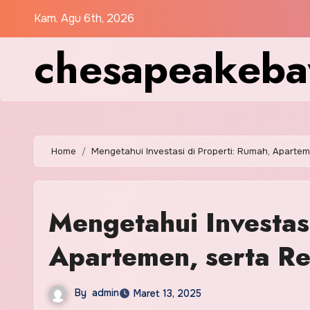
Skip
Kam. Agu 6th, 2026
to
chesapeakebay
content
Home
Mengetahui Investasi di Properti: Rumah, Apartem
Mengetahui Investasi
Apartemen, serta Re
By
admin
Maret 13, 2025