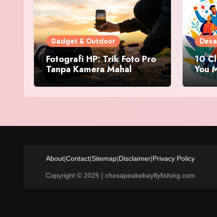
Gadget & Outdoor
Desa
Fotografi HP: Trik Foto Pro
10 C
Tanpa Kamera Mahal
You M
About
|
Contact
|
Sitemap
|
Disclaimer
|
Privacy Policy
Copyright © 2025 | chesapeakebayflyfishing.com