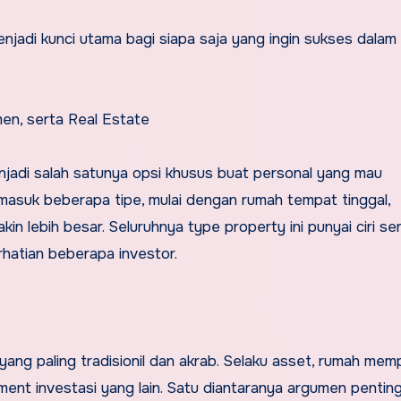
en, serta Real Estate
enjadi salah satunya opsi khusus buat personal yang mau
rmasuk beberapa tipe, mulai dengan rumah tempat tinggal,
in lebih besar. Seluruhnya type property ini punyai ciri se
hatian beberapa investor.
ng paling tradisionil dan akrab. Selaku asset, rumah mem
trument investasi yang lain. Satu diantaranya argumen pentin