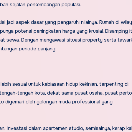
bah sejalan perkembangan populasi.
i jadi aspek dasar yang pengaruhi nilainya. Rumah di wilaya
nya potensi peningkatan harga yang krusial. Disamping it
wat sewa. Dengan mengawasi situasi property serta tawar
untungan periode panjang.
bih sesuai untuk kebiasaan hidup kekinian, terpenting di
tengah-tengah kota, dekat sama pusat usaha, pusat perto
itu digemari oleh golongan muda professional yang
n. Investasi dalam apartemen studio, semisalnya, kerap kal