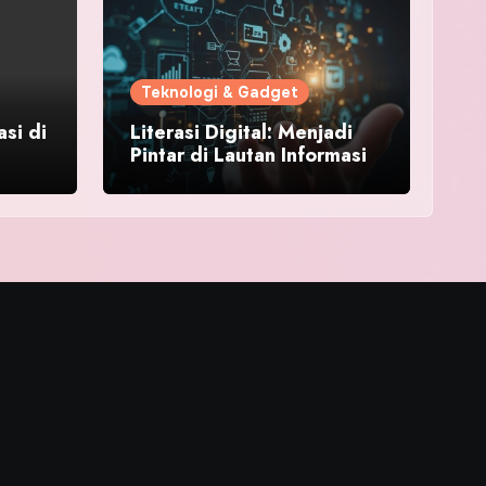
Teknologi & Gadget
asi di
Literasi Digital: Menjadi
Pintar di Lautan Informasi