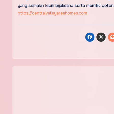
yang semakin lebih bijaksana serta memiliki poten
https://centralvalleyareahomes.com