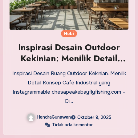
Hobi
Inspirasi Desain Outdoor
Kekinian: Menilik Detail
Konsep Cafe Industrial yang
Inspirasi Desain Ruang Outdoor Kekinian: Menilik
Instagrammable
Detail Konsep Cafe Industrial yang
Instagrammable chesapeakebayflyfishing.com –
Di…
HendraGunawan
Oktober 9, 2025
Tidak ada komentar