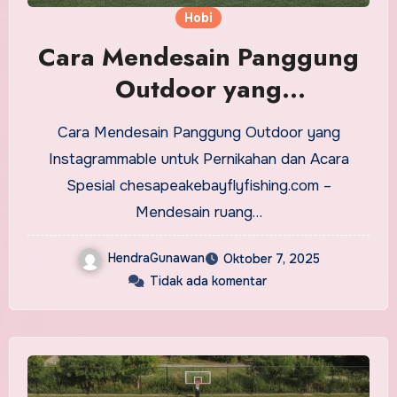
Hobi
Cara Mendesain Panggung
Outdoor yang
Instagrammable untuk
Cara Mendesain Panggung Outdoor yang
Pernikahan dan Acara
Instagrammable untuk Pernikahan dan Acara
Spesial
Spesial chesapeakebayflyfishing.com –
Mendesain ruang…
HendraGunawan
Oktober 7, 2025
Tidak ada komentar