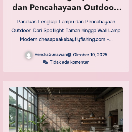
dan Pencahayaan Outdoor:
Dari Spotlight Taman hingga
Panduan Lengkap Lampu dan Pencahayaan
Wall Lamp Modern
Outdoor: Dari Spotlight Taman hingga Wall Lamp
Modern chesapeakebayflyfishing.com –…
HendraGunawan
Oktober 10, 2025
Tidak ada komentar