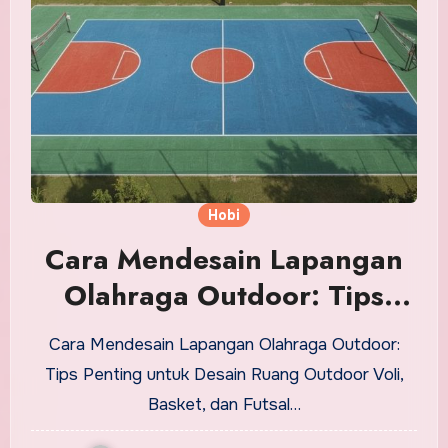
Hobi
Cara Mendesain Lapangan
Olahraga Outdoor: Tips
Penting untuk Lapangan
Cara Mendesain Lapangan Olahraga Outdoor:
Voli, Basket, dan Futsal
Tips Penting untuk Desain Ruang Outdoor Voli,
Basket, dan Futsal…