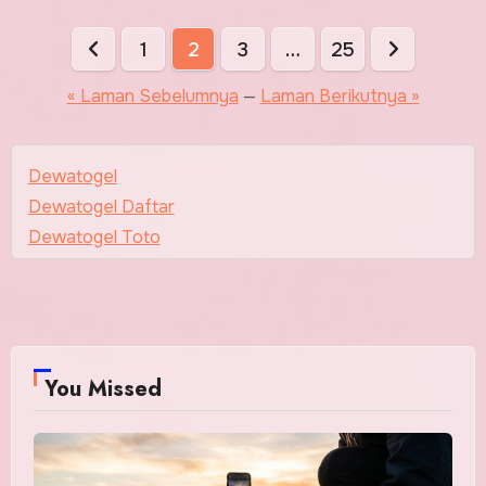
Paginasi
1
2
3
…
25
pos
« Laman Sebelumnya
—
Laman Berikutnya »
Dewatogel
Dewatogel Daftar
Dewatogel Toto
You Missed