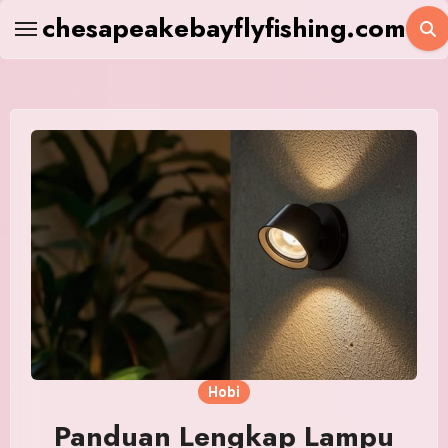
Skip
chesapeakebayflyfishing.com
to
content
Hobi
Panduan Lengkap Lampu