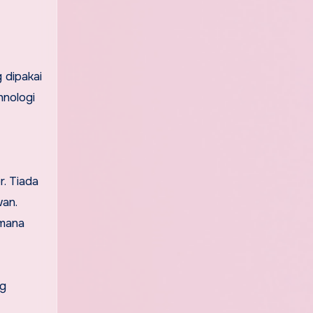
 dipakai
hnologi
r. Tiada
an.
imana
ng