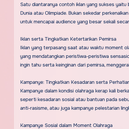
Satu diantaranya contoh iklan yang sukses yaitu b
Dunia atau Olimpiade. Bukan sekedar perkenalkan
untuk mencapai audience yang besar sekali secara
Iklan serta Tingkatkan Ketertarikan Pemirsa
Iklan yang terpasang saat atau waktu moment ola
yang mendatangkan peristiwa-peristiwa sensasio
ingin tahu serta keinginan dari pemirsa, mengge
Kampanye: Tingkatkan Kesadaran serta Perhatia
Kampanye dalam kondisi olahraga kerap kali berk
seperti kesadaran sosial atau bantuan pada se
anti-rasisme, atau juga kampanye pelestarian lin
Kampanye Sosial dalam Moment Olahraga