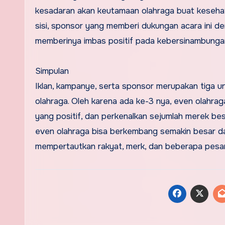
kesadaran akan keutamaan olahraga buat kesehata
sisi, sponsor yang memberi dukungan acara ini 
memberinya imbas positif pada kebersinambunga
Simpulan
Iklan, kampanye, serta sponsor merupakan tiga u
olahraga. Oleh karena ada ke-3 nya, even olahrag
yang positif, dan perkenalkan sejumlah merek besa
even olahraga bisa berkembang semakin besar dar
mempertautkan rakyat, merk, dan beberapa pesan