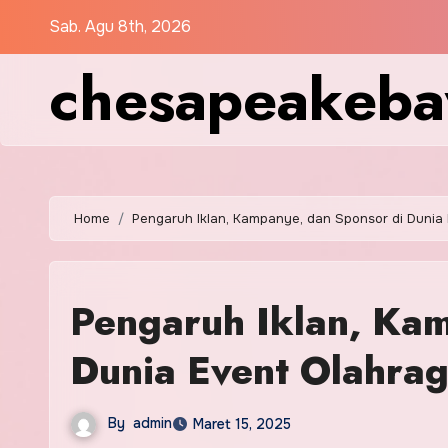
Skip
Sab. Agu 8th, 2026
to
chesapeakebay
content
Home
Pengaruh Iklan, Kampanye, dan Sponsor di Dunia
Pengaruh Iklan, Kam
Dunia Event Olahra
By
admin
Maret 15, 2025