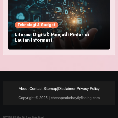
Teknologi & Gadget
Literasi Digital: Menjadi Pintar di
Lautan Informasi
About
|
Contact
|
Sitemap
|
Disclaimer
|
Privacy Policy
Copyright © 2025 | chesapeakebayflyfishing.com
DEWAPOKER Situs Slot Gacor Online Resmi