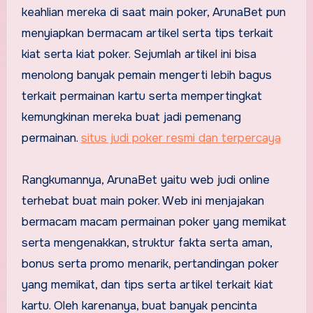
keahlian mereka di saat main poker, ArunaBet pun
menyiapkan bermacam artikel serta tips terkait
kiat serta kiat poker. Sejumlah artikel ini bisa
menolong banyak pemain mengerti lebih bagus
terkait permainan kartu serta mempertingkat
kemungkinan mereka buat jadi pemenang
permainan.
situs judi poker resmi dan terpercaya
Rangkumannya, ArunaBet yaitu web judi online
terhebat buat main poker. Web ini menjajakan
bermacam macam permainan poker yang memikat
serta mengenakkan, struktur fakta serta aman,
bonus serta promo menarik, pertandingan poker
yang memikat, dan tips serta artikel terkait kiat
kartu. Oleh karenanya, buat banyak pencinta