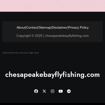
About
|
Contact
|
Sitemap
|
Disclaimer
|
Privacy Policy
Copyright © 2025 | chesapeakebayflyfishing.com
DEWAPOKER Situs Slot Gacor Online Resmi
chesapeakebayflyfishing.com