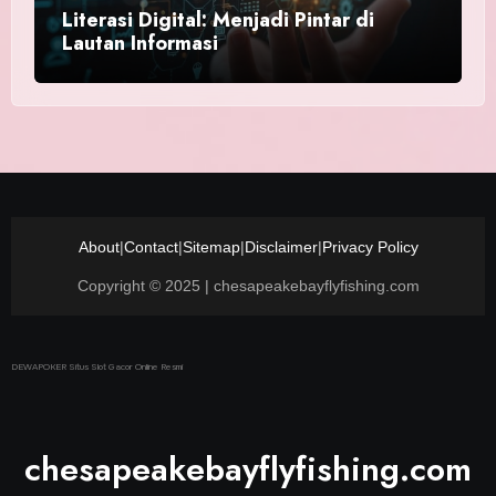
Literasi Digital: Menjadi Pintar di
Lautan Informasi
About
|
Contact
|
Sitemap
|
Disclaimer
|
Privacy Policy
Copyright © 2025 | chesapeakebayflyfishing.com
DEWAPOKER Situs Slot Gacor Online Resmi
chesapeakebayflyfishing.com