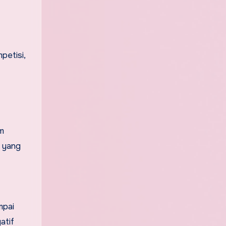
petisi,
am
k yang
mpai
atif