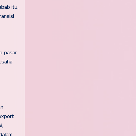
bab itu,
ansisi
up pasar
 usaha
an
export
i,
 dalam