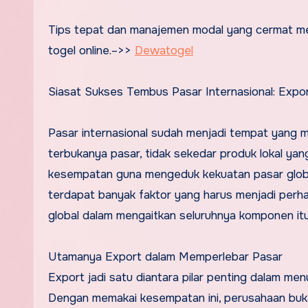
Tips tepat dan manajemen modal yang cermat menjadi kunci utama bagi siapa saja yang ingin sukses dalam bermain
togel online.–>>
Dewatogel
Siasat Sukses Tembus Pasar Internasional: Expor
Pasar internasional sudah menjadi tempat yang m
terbukanya pasar, tidak sekedar produk lokal y
kesempatan guna mengeduk kekuatan pasar global 
terdapat banyak faktor yang harus menjadi perhat
global dalam mengaitkan seluruhnya komponen itu
Utamanya Export dalam Memperlebar Pasar
Export jadi satu diantara pilar penting dalam m
Dengan memakai kesempatan ini, perusahaan bu