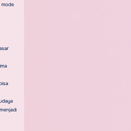
i mode
asar
ima
bisa
budaya
 menjadi