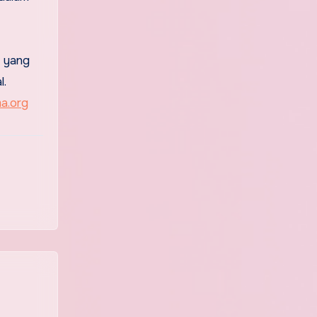
n yang
l.
ma.org