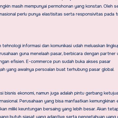
ngkin masih mempunyai permohonan yang konstan. Oleh se
ional perlu punya elastisitas serta responsivitas pada tr
 tehnologi informasi dan komunikasi udah meluaskan lingk
perusahaan guna menelaah pasar, berbicara dengan partner
dengan efisien. E-commerce pun sudah buka akses pasar
gah yang awalnya persoalan buat terhubung pasar global.
si bisnis ekonomi, namun juga adalah pintu gerbang ketuju
rnasional. Perusahaan yang bisa manfaatkan kemungkinan 
an miliki keuntungan bersaing yang lebih besar. Akan tetap
mbang butuh siasat yang adaptive serta pengetahuan yang