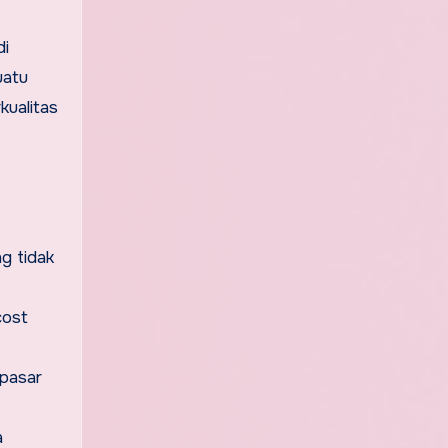
di
uatu
kualitas
g tidak
cost
 pasar
a