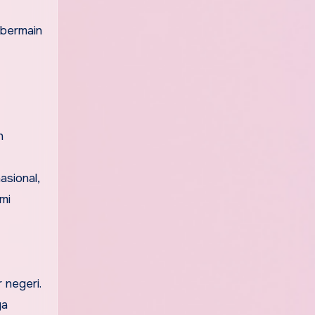
h
asional,
mi
 negeri.
ga