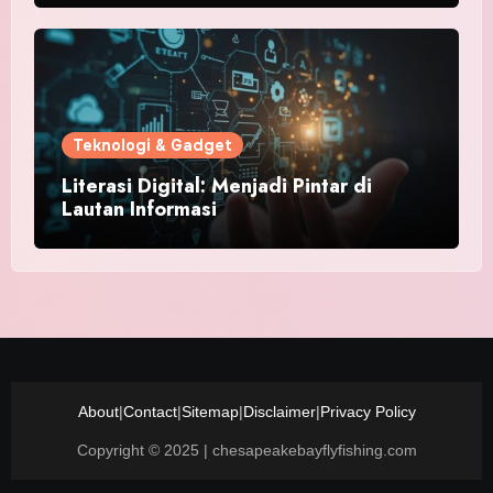
Teknologi & Gadget
Literasi Digital: Menjadi Pintar di
Lautan Informasi
About
|
Contact
|
Sitemap
|
Disclaimer
|
Privacy Policy
Copyright © 2025 | chesapeakebayflyfishing.com