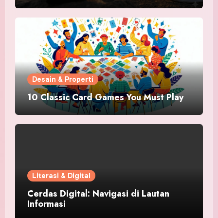
Desain & Properti
10 Classic Card Games You Must Play
Literasi & Digital
Cerdas Digital: Navigasi di Lautan
Informasi