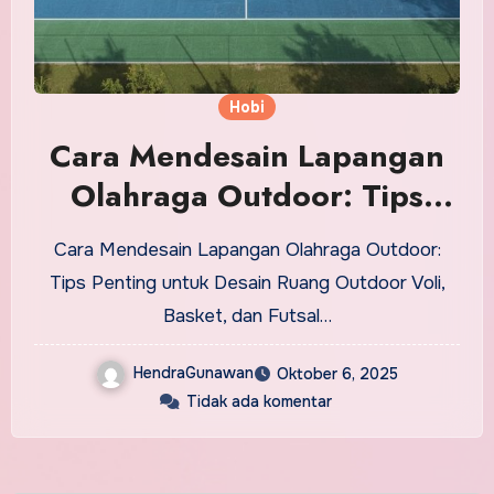
Hobi
Cara Mendesain Lapangan
Olahraga Outdoor: Tips
Penting untuk Lapangan
Cara Mendesain Lapangan Olahraga Outdoor:
Voli, Basket, dan Futsal
Tips Penting untuk Desain Ruang Outdoor Voli,
Basket, dan Futsal…
HendraGunawan
Oktober 6, 2025
Tidak ada komentar