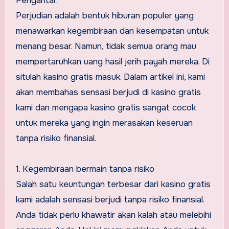
Pengantar.
Perjudian adalah bentuk hiburan populer yang
menawarkan kegembiraan dan kesempatan untuk
menang besar. Namun, tidak semua orang mau
mempertaruhkan uang hasil jerih payah mereka. Di
situlah kasino gratis masuk. Dalam artikel ini, kami
akan membahas sensasi berjudi di kasino gratis
kami dan mengapa kasino gratis sangat cocok
untuk mereka yang ingin merasakan keseruan
tanpa risiko finansial.
1. Kegembiraan bermain tanpa risiko
Salah satu keuntungan terbesar dari kasino gratis
kami adalah sensasi berjudi tanpa risiko finansial.
Anda tidak perlu khawatir akan kalah atau melebihi