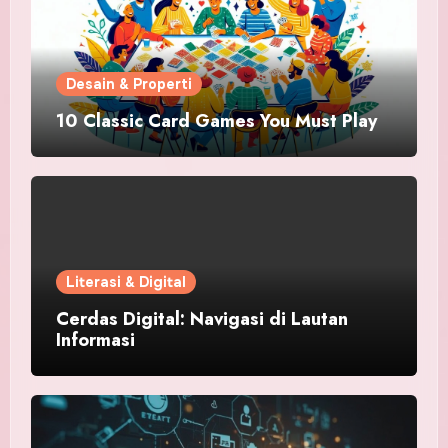
Desain & Properti
10 Classic Card Games You Must Play
Literasi & Digital
Cerdas Digital: Navigasi di Lautan
Informasi