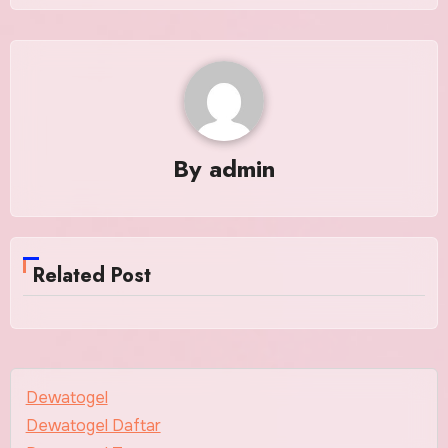
By
admin
Related Post
Dewatogel
Dewatogel Daftar