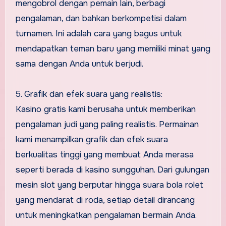
mengobrol dengan pemain lain, berbagi
pengalaman, dan bahkan berkompetisi dalam
turnamen. Ini adalah cara yang bagus untuk
mendapatkan teman baru yang memiliki minat yang
sama dengan Anda untuk berjudi.
5. Grafik dan efek suara yang realistis:
Kasino gratis kami berusaha untuk memberikan
pengalaman judi yang paling realistis. Permainan
kami menampilkan grafik dan efek suara
berkualitas tinggi yang membuat Anda merasa
seperti berada di kasino sungguhan. Dari gulungan
mesin slot yang berputar hingga suara bola rolet
yang mendarat di roda, setiap detail dirancang
untuk meningkatkan pengalaman bermain Anda.