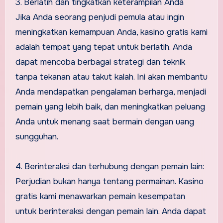
3. Berlatih dan tingkatkan keterampilan Anda
Jika Anda seorang penjudi pemula atau ingin
meningkatkan kemampuan Anda, kasino gratis kami
adalah tempat yang tepat untuk berlatih. Anda
dapat mencoba berbagai strategi dan teknik
tanpa tekanan atau takut kalah. Ini akan membantu
Anda mendapatkan pengalaman berharga, menjadi
pemain yang lebih baik, dan meningkatkan peluang
Anda untuk menang saat bermain dengan uang
sungguhan.
4. Berinteraksi dan terhubung dengan pemain lain:
Perjudian bukan hanya tentang permainan. Kasino
gratis kami menawarkan pemain kesempatan
untuk berinteraksi dengan pemain lain. Anda dapat