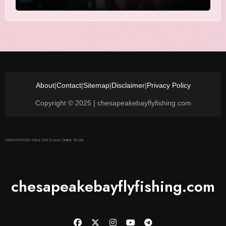
About
|
Contact
|
Sitemap
|
Disclaimer
|
Privacy Policy
Copyright © 2025 | chesapeakebayflyfishing.com
DEWAPOKER Situs Slot Gacor Online Resmi
chesapeakebayflyfishing.com