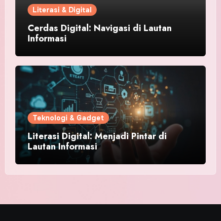
Literasi & Digital
Cerdas Digital: Navigasi di Lautan
Informasi
Teknologi & Gadget
Literasi Digital: Menjadi Pintar di
Lautan Informasi