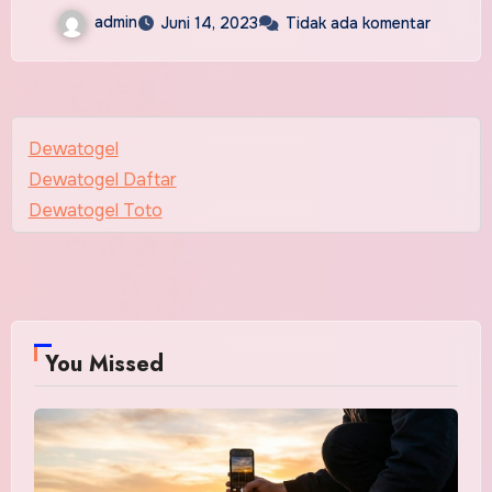
admin
Juni 14, 2023
Tidak ada komentar
Dewatogel
Dewatogel Daftar
Dewatogel Toto
You Missed