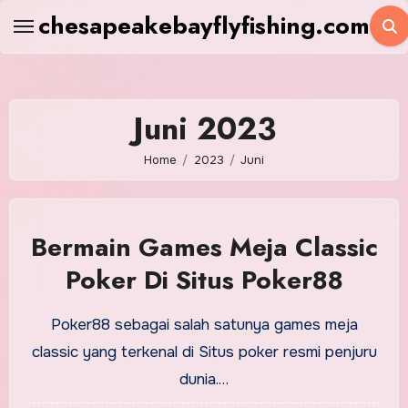
Skip
chesapeakebayflyfishing.com
to
content
Juni 2023
Home
2023
Juni
Bermain Games Meja Classic
Poker Di Situs Poker88
Poker88 sebagai salah satunya games meja
classic yang terkenal di Situs poker resmi penjuru
dunia.…