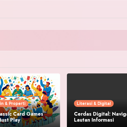
in & Properti
Literasi & Digital
lassic Card Games
Cerdas Digital: Navig
ust Play
Lautan Informasi