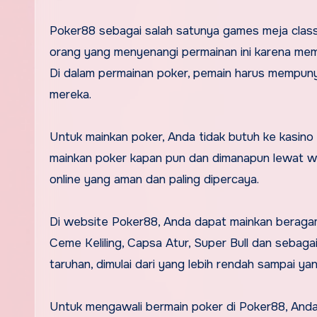
Poker88 sebagai salah satunya games meja class
orang yang menyenangi permainan ini karena mem
Di dalam permainan poker, pemain harus mempun
mereka.
Untuk mainkan poker, Anda tidak butuh ke kasin
mainkan poker kapan pun dan dimanapun lewat we
online yang aman dan paling dipercaya.
Di website Poker88, Anda dapat mainkan beragam
Ceme Keliling, Capsa Atur, Super Bull dan sebaga
taruhan, dimulai dari yang lebih rendah sampai yang
Untuk mengawali bermain poker di Poker88, Anda 