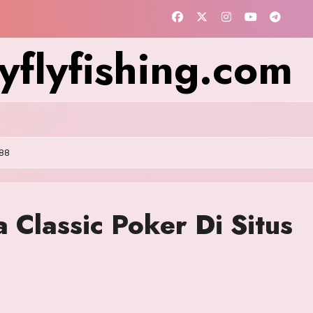
flyfishing.com
r88
Classic Poker Di Situs