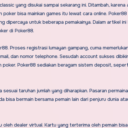
lassic yang disukai sampai sekarang ini. Ditambah, karena
 poker bisa mainkan games itu lewat cara online. Poker88
g dipercaya untuk beberapa pemakainya. Dalam artikel ini k
ker di Poker88.
r88. Proses registrasi lumayan gampang, cuma memerluka
-mail, dan nomor telephone. Sesudah account sukses dibikin
 poker. Poker88 sediakan beragam sistem deposit, sepert
da sesuai taruhan jumlah yang diharapkan. Pasaran permain
a bisa bermain bersama pemain lain dari penjuru dunia ata
 oleh dealer virtual. Kartu yang terterima oleh pemain bisa