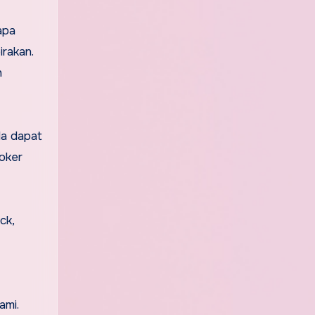
apa
rakan.
h
da dapat
oker
ck,
ami.