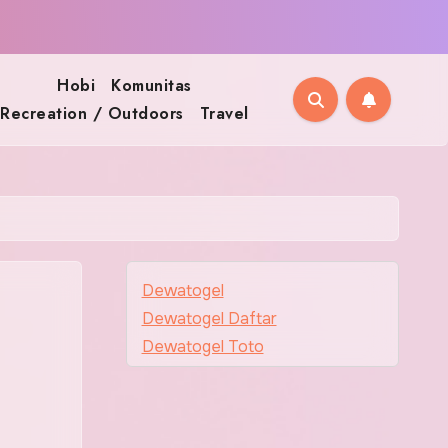
Hobi
Komunitas
Recreation / Outdoors
Travel
Dewatogel
Dewatogel Daftar
Dewatogel Toto