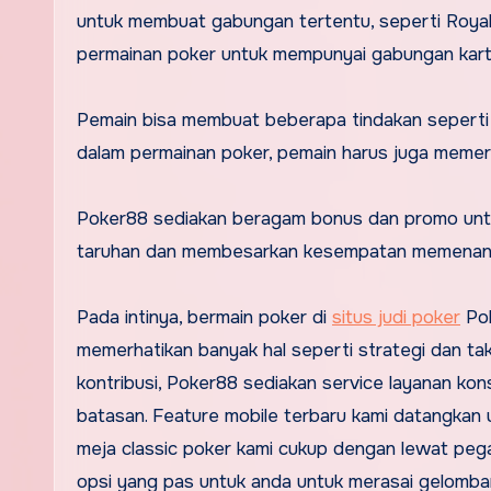
untuk membuat gabungan tertentu, seperti Royal F
permainan poker untuk mempunyai gabungan kartu
Pemain bisa membuat beberapa tindakan seperti ca
dalam permainan poker, pemain harus juga memerh
Poker88 sediakan beragam bonus dan promo untuk
taruhan dan membesarkan kesempatan memenangi
Pada intinya, bermain poker di
situs judi poker
Pok
memerhatikan banyak hal seperti strategi dan ta
kontribusi, Poker88 sediakan service layanan k
batasan. Feature mobile terbaru kami datangka
meja classic poker kami cukup dengan lewat pega
opsi yang pas untuk anda untuk merasai gelomban