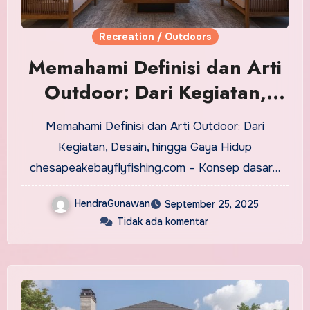
Recreation / Outdoors
Memahami Definisi dan Arti
Outdoor: Dari Kegiatan,
Desain, hingga Gaya Hidup
Memahami Definisi dan Arti Outdoor: Dari
Kegiatan, Desain, hingga Gaya Hidup
chesapeakebayflyfishing.com – Konsep dasar…
HendraGunawan
September 25, 2025
Tidak ada komentar