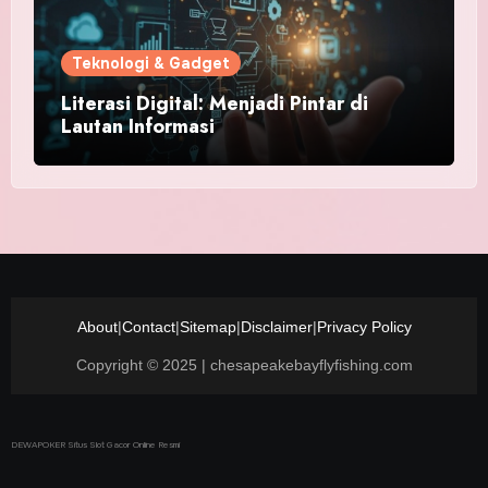
Teknologi & Gadget
Literasi Digital: Menjadi Pintar di
Lautan Informasi
About
|
Contact
|
Sitemap
|
Disclaimer
|
Privacy Policy
Copyright © 2025 | chesapeakebayflyfishing.com
DEWAPOKER Situs Slot Gacor Online Resmi