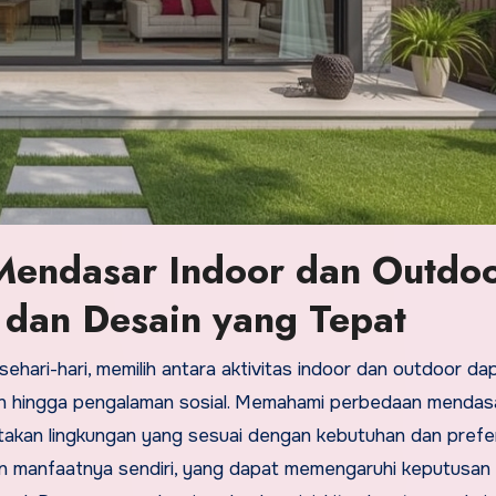
endasar Indoor dan Outdo
s dan Desain yang Tepat
ehari-hari, memilih antara aktivitas indoor dan outdoor da
an hingga pengalaman sosial. Memahami perbedaan mendas
takan lingkungan yang sesuai dengan kebutuhan dan prefe
k dan manfaatnya sendiri, yang dapat memengaruhi keputusan 