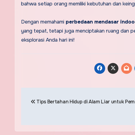
bahwa setiap orang memiliki kebutuhan dan keingi
Dengan memahami
perbedaan mendasar indoo
yang tepat, tetapi juga menciptakan ruang dan 
eksplorasi Anda hari ini!
Navigasi
Tips Bertahan Hidup di Alam Liar untuk Pem
pos