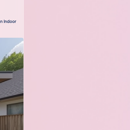
n Indoor