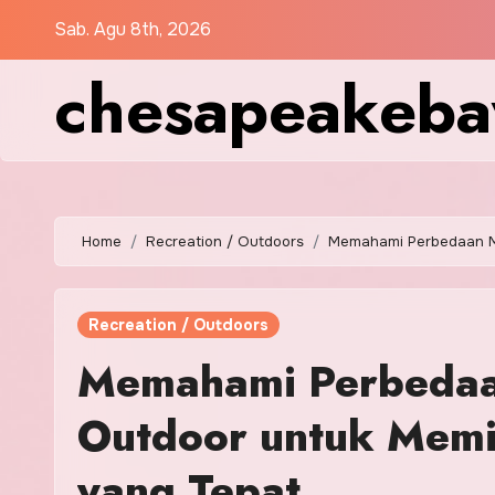
Skip
Sab. Agu 8th, 2026
to
chesapeakebay
content
Home
Recreation / Outdoors
Memahami Perbedaan Me
Recreation / Outdoors
Memahami Perbedaa
Outdoor untuk Memil
yang Tepat