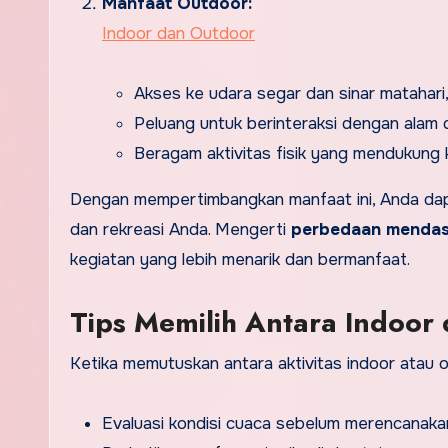
Manfaat Outdoor:
Indoor dan Outdoor
Akses ke udara segar dan sinar matahari
Peluang untuk berinteraksi dengan alam d
Beragam aktivitas fisik yang mendukung 
Dengan mempertimbangkan manfaat ini, Anda dapa
dan rekreasi Anda. Mengerti
perbedaan mendas
kegiatan yang lebih menarik dan bermanfaat.
Tips Memilih Antara Indoor
Ketika memutuskan antara aktivitas indoor atau
Evaluasi kondisi cuaca sebelum merencanakan