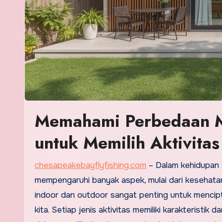
Memahami Perbedaan M
untuk Memilih Aktivita
chesapeakebayflyfishing.com
– Dalam kehidupan s
mempengaruhi banyak aspek, mulai dari kesehat
indoor dan outdoor sangat penting untuk mencip
kita. Setiap jenis aktivitas memiliki karakteristi