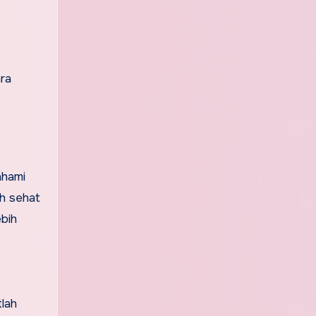
ra
ahami
h sehat
bih
tlah