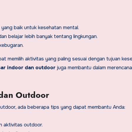
, yang baik untuk kesehatan mental.
an belajar lebih banyak tentang lingkungan.
kebugaran.
t memilih aktivitas yang paling sesuai dengan tujuan kes
ar indoor dan outdoor
juga membantu dalam merencana
 dan Outdoor
 outdoor, ada beberapa tips yang dapat membantu Anda:
 aktivitas outdoor.